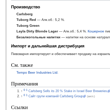
Производство
Carlsberg
Tuborg Red
— Алк.об.: 5,2
%.
Tuborg Green
Layla Dirty Blonde Lager
— Алк.об.: 5,4
%.
Кошерное
пив
Безалкогольные напитки
— напитки на основе натурал
Импорт и дальнейшая дистрибуция
Пивоварня импортирует и обеспечивает продажу на израил
См. также
Tempo Beer Industries Ltd.
Примечания
Carlsberg Sells its 20 % Stake in Israel Beer Breweries
Сайт групи компаній Carlsberg Group
(англ.)
Ссылки