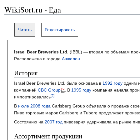
WikiSort.ru - Еда
Читать
Редактировать
Israel Beer Breweries Ltd.
(IBBL) — вторая по объемам про
Расположена в городе
Ашкелон
.
История
Israel Beer Breweries Ltd. была основана в
1992 году
одним и
ru
компанией
CBC Group
. В
1995 году
компания начала произ
he
импортировались
.
В
июле
2008 года
Carlsberg Group объявила о продаже своей
Пиво торговых марок Carlsberg и Tuborg продолжает произв
Состоянию на
2007 год
пивоварня удерживала на рынке пив
Ассортимент продукции