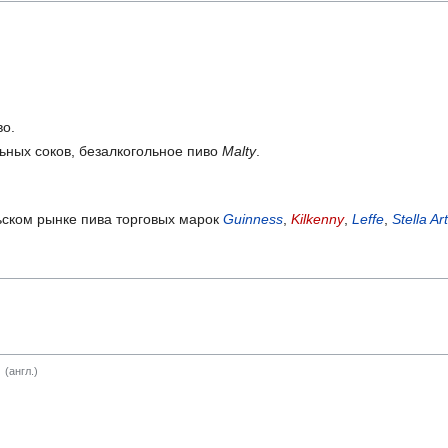
о.
ьных соков, безалкогольное пиво
Malty
.
ьском рынке пива торговых марок
Guinness
,
Kilkenny
,
Leffe
,
Stella Ar
(англ.)