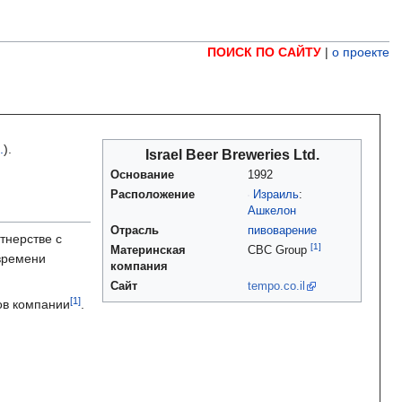
ПОИСК ПО САЙТУ
|
о проекте
.
).
Israel Beer Breweries Ltd.
Основание
1992
Расположение
Израиль
:
Ашкелон
Отрасль
пивоварение
тнерстве с
Материнская
CBC Group
 времени
компания
Сайт
tempo.co.il
ров компании
.