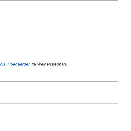
tois
,
Hoegaarden
та
Weihenstephan
.