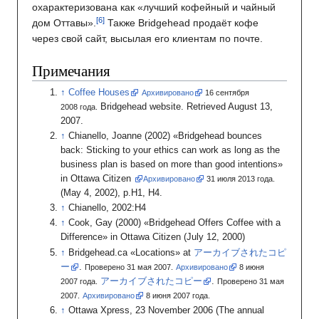
охарактеризована как «лучший кофейный и чайный
дом Оттавы».
Также Bridgehead продаёт кофе
через свой сайт, высылая его клиентам по почте.
Примечания
Coffee Houses
Архивировано
16
сентября
Bridgehead website. Retrieved August 13,
2008
года.
2007.
Chianello, Joanne (2002) «Bridgehead bounces
back: Sticking to your ethics can work as long as the
business plan is based on more than good intentions»
in Ottawa Citizen
Архивировано
31
июля 2013
года.
(May 4, 2002), p.H1, H4.
Chianello, 2002:H4
Cook, Gay (2000) «Bridgehead Offers Coffee with a
Difference» in Ottawa Citizen (July 12, 2000)
Bridgehead.ca «Locations» at
アーカイブされたコピ
ー
.
Проверено 31 мая 2007.
Архивировано
8
июня
アーカイブされたコピー
.
2007
года.
Проверено 31 мая
2007.
Архивировано
8
июня 2007
года.
Ottawa Xpress, 23 November 2006 (The annual