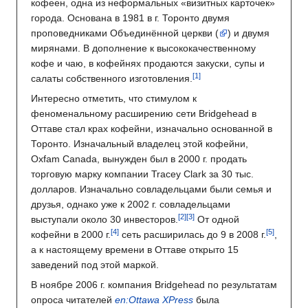
кофеен, одна из неформальных «визитных карточек»
города. Основана в 1981 в г. Торонто двумя
проповедниками Объединённой церкви (
) и двумя
мирянами. В дополнение к высококачественному
кофе и чаю, в кофейнях продаются закуски, супы и
салаты собственного изготовления.
Интересно отметить, что стимулом к
феноменальному расширению сети Bridgehead в
Оттаве стал крах кофейни, изначально основанной в
Торонто. Изначальный владелец этой кофейни,
Oxfam Canada, вынужден был в 2000 г. продать
торговую марку компании Tracey Clark за 30 тыс.
долларов. Изначально совладельцами были семья и
друзья, однако уже к 2002 г. совладельцами
выступали около 30 инвесторов.
От одной
кофейни в 2000 г.
сеть расширилась до 9 в 2008 г.
,
а к настоящему времени в Оттаве открыто 15
заведений под этой маркой.
В ноябре 2006 г. компания Bridgehead по результатам
опроса читателей
en:Ottawa XPress
была