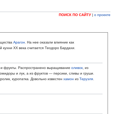
ПОИСК ПО САЙТУ
|
о проекте
бщества
Арагон
. На нее оказали влияние как
й кухни XX века считается Теодоро Бардахи.
щи и фрукты. Распространено выращивание
оливок
, из
омидоры и лук, а из фруктов — персики, сливы и груши.
ролик, куропатка. Довольно известен
хамон
из
Теруэля
.