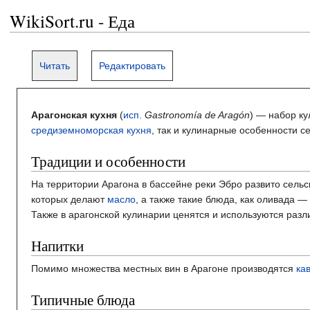
WikiSort.ru - Еда
Читать
Редактировать
Арагонская кухня
(
исп.
Gastronomía de Aragón
) — набор к
средиземноморская кухня
, так и кулинарные особенности с
Традиции и особенности
На территории Арагона в бассейне реки Эбро развито сель
которых делают
масло
, а также такие блюда, как оливада 
Также в арагонской кулинарии ценятся и используются разл
Напитки
Помимо множества местных вин в Арагоне производятся
ка
Типичные блюда