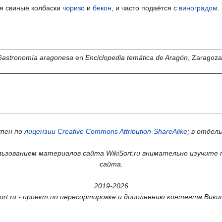
бя свиные колбаски
чоризо
и
бекон
, и часто подаётся с
виноградом
.
Gastronomía aragonesa
en
Enciclopedia temática de Aragón
, Zaragoz
упен по
лицензии Creative Commons Attribution-ShareAlike
; в отдел
ьзованием материалов сайта WikiSort.ru внимательно изучите 
сайта.
2019-2026
Sort.ru - проект по пересортировке и дополнению контента Вики