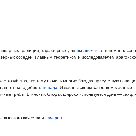
улинарных традиций, характерных для
испанского
автономного соо
еверных соседей. Главным теоретиком и исследователем арагонско
ское хозяйство, поэтому в очень многих блюдах присутствуют ово
— паштет наподобие
тапенада
. Известны своим качеством местные п
ичные грибы. В мясных блюдах широко используется дичь — заяц, к
ва
высокого качества и
пачаран
.